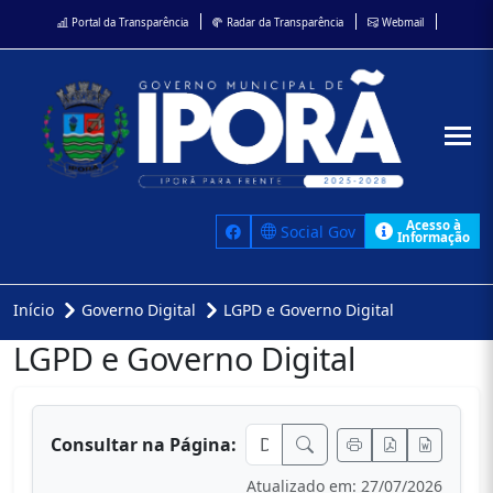
Portal da Transparência
Radar da Transparência
Webmail
Acesso à
Social Gov
Informação
Início
Governo Digital
LGPD e Governo Digital
LGPD e Governo Digital
conteúdo principal
Consultar na Página:
Atualizado em: 27/07/2026