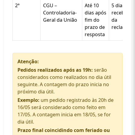
2ª
CGU –
Até 10
5 dias do
Controladoria-
dias após
recebime
Geral da União
fim do
da
prazo de
reclamaç
resposta
Atenção:
Pedidos realizados após as 19h:
serão
considerados como realizados no dia útil
seguinte. A contagem do prazo inicia no
próximo dia útil.
Exemplo:
um pedido registrado às 20h de
16/05 será considerado como feito em
17/05. A contagem inicia em 18/05, se for
dia útil.
Prazo final coincidindo com feriado ou