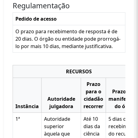
Regulamentação
Pedido de acesso
O prazo para recebimento de resposta é de
20 dias. O órgão ou entidade pode prorrogá-
lo por mais 10 dias, mediante justificativa.
RECURSOS
Prazo
para o
Prazo par
Autoridade
cidadão
manifestaç
Instância
julgadora
recorrer
do órgão
1ª
Autoridade
Até 10
5 dias do
superior
dias da
recebiment
àquela que
ciência
do recurso