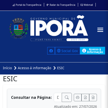
Portal da Transparência
Radar da Transparência
Webmail
Acesso à
Social Gov
Informação
Início
Acesso á informação
ESIC
ESIC
conteúdo principal
Consultar na Página:
Atualizado em: 27/07/2026