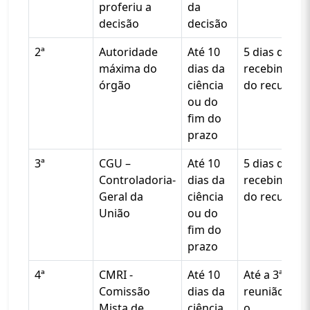
proferiu a
da
decisão
decisão
2ª
Autoridade
Até 10
5 dias do
máxima do
dias da
recebiment
órgão
ciência
do recurso
ou do
fim do
prazo
3ª
CGU –
Até 10
5 dias do
Controladoria-
dias da
recebiment
Geral da
ciência
do recurso
União
ou do
fim do
prazo
4ª
CMRI -
Até 10
Até a 3ª
Comissão
dias da
reunião apó
Mista de
ciência
o