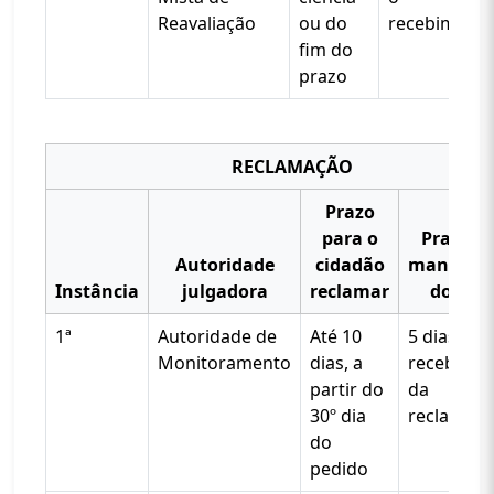
Reavaliação
ou do
recebiment
fim do
prazo
RECLAMAÇÃO
Prazo
para o
Prazo p
Autoridade
cidadão
manifest
Instância
julgadora
reclamar
do órg
1ª
Autoridade de
Até 10
5 dias do
Monitoramento
dias, a
recebime
partir do
da
30º dia
reclamaç
do
pedido