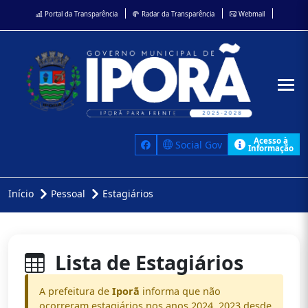
Portal da Transparência
Radar da Transparência
Webmail
Acesso à
Social Gov
Informação
Início
Pessoal
Estagiários
Lista de Estagiários
A prefeitura de
Iporã
informa que não
ocorreram estagiários nos anos 2024, 2023 desde