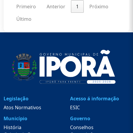
Primeiro
Anterior
1
Próximo
Último
Legislação
Acesso á informação
Atos Normativos
ESIC
Município
Governo
História
Conselhos