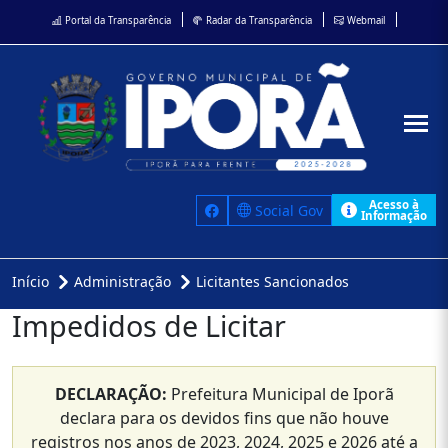
Portal da Transparência
Radar da Transparência
Webmail
Acesso à
Social Gov
Informação
Início
Administração
Licitantes Sancionados
Impedidos de Licitar
DECLARAÇÃO:
Prefeitura Municipal de Iporã
declara para os devidos fins que não houve
registros nos anos de 2023, 2024, 2025 e 2026 até a